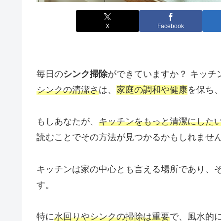
X
Facebook
毎日の
シンク掃除
ができていますか？ キッチ
シンクの清潔さ
は、
家庭の調和や健康
を保ち
もしあなたが、
キッチンをもっと清潔にした
読むことでその方法が見つかるかもしれませ
キッチンは家の中心とも言える場所であり、
す。
特に
水回りやシンクの掃除は重要
で、風水的