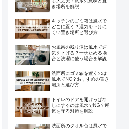
も大丈夫？風水の意味と置
き場所を解説
キッチンのゴミ箱は風水で
どこに置く？運気を下げに
くい置き場所と選び方
お風呂の残り湯は風水で運
気を下げる？一晩ためる場
合と洗濯に使う場合を解説
洗面所にゴミ箱を置くのは
風水でNG？おすすめの置き
場所と選び方
トイレのドアを開けっぱな
しにするのは風水でNG？運
気を守る対策を解説
洗面所のタオル色は風水で