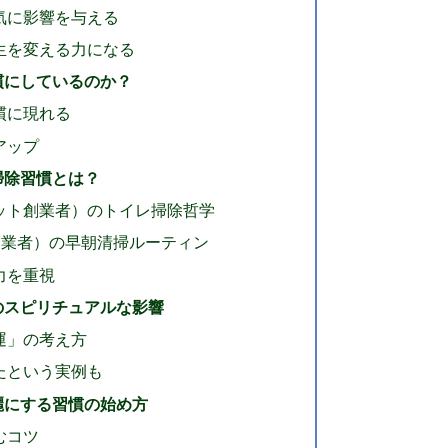
気に影響を与える
生を変える力になる
慣にしているのか？
慣に現れる
アップ
掃除習慣とは？
ット創業者）のトイレ掃除哲学
創業者）の早朝清掃ルーティン
力を重視
のスピリチュアルな影響
運」の考え方
たという実例も
麗にする習慣の始め方
むコツ