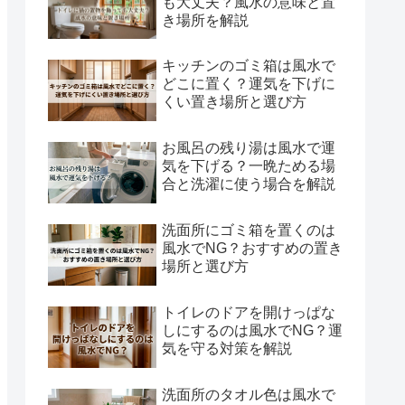
も大丈夫？風水の意味と置
き場所を解説
キッチンのゴミ箱は風水で
どこに置く？運気を下げに
くい置き場所と選び方
お風呂の残り湯は風水で運
気を下げる？一晩ためる場
合と洗濯に使う場合を解説
洗面所にゴミ箱を置くのは
風水でNG？おすすめの置き
場所と選び方
トイレのドアを開けっぱな
しにするのは風水でNG？運
気を守る対策を解説
洗面所のタオル色は風水で