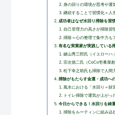
身の回りの環境が思考や運
継続することで習慣化＝人
成功者はなぜ水回り掃除を習
自己管理力の高さが掃除習
掃除＝心の整理で集中力も
有名な実業家が実践している
鍵山秀三郎氏（イエローハ
宗次徳二氏（CoCo壱番屋
松下幸之助氏も掃除で人間
掃除がもたらす金運・成功へ
風水における「水回り＝財
トイレ掃除で運気が上がっ
今日からできる！水回りを綺
掃除をルーティンに組み込