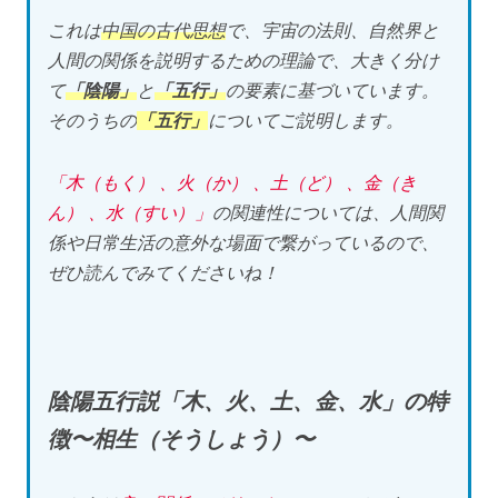
これは
中国の古代思想
で、宇宙の法則、自然界と
人間の関係を説明するための理論で、大きく分け
て
「陰陽」
と
「五行」
の要素に基づいています。
そのうちの
「五行」
についてご説明します。
「木（もく） 、火（か） 、土（ど） 、金（き
ん） 、水（すい）」
の関連性については、人間関
係や日常生活の意外な場面で繋がっているので、
ぜひ読んでみてくださいね！
陰陽五行説「木、火、土、金、水」の特
徴〜相生（そうしょう）〜