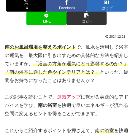
X
Facebook
はてブ
LINE
コピー
2024.12.21
南のお風呂環境を整えるポイント
で、風水を活用して浴室
の運気を、最大限に引き出すための具体的な方法を紹介し
ていますが、
「浴室の方角が運気にどう影響するのか？」
「南の浴室に適した色やインテリアとは？」
といった、疑
問をお持ちになったことはありませんか？
この記事を読むことで、
運気アップ
に繋がる実践的なアド
バイスを学び、
南の浴室
を快適で良いエネルギーが流れる
空間に変えるヒントを得ることができます。
これからご紹介するポイントを押さえて、
南の浴室
を快適