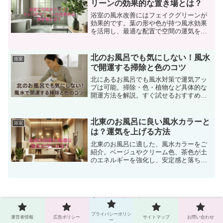
リーンの効果的な置き場とは？
ましょう。
浴室の風水改善にはフェイクグリーンが
効果的です。葉の形や色が持つ風水効果
を活用し、最適な配置で空間の運気を高
めましょう。入り口付近や窓際への配置
が良く、木の気を補うことでリラックス
感を演出します。また、定期的な掃除で
北のお風呂でも気にしない！風水
浴室
清潔さを保ち、風水効果を最大化。具体
で開運する掃除と色のコツ
的な選び方や配置方法、インテリアアイ
デアを詳しく解説し、快適な浴室空間作
北にあるお風呂でも風水対策で運気アッ
りをサポートします。
プは可能。掃除・色・植物など具体的な
開運方法を解説。すぐ試せるおすすめグ
ッズも紹介！
北東のお風呂に良い風水カラーと
浴室
は？運気を上げる方法
北東のお風呂に適した、風水カラーをご
紹介。ベージュやクリーム色、茶色が土
のエネルギーを強化し、安定感と落ち着
きをもたらします。壁や床、タイル、小
物での具体的な色使いと配置のポイント
を解説し、風水の知識を活用して心地よ
い空間を作り、運気を上げる方法を提案
します。
スポンサーリンク
プライバシーポリシ
運営者情報
広告ポリシー
サイトマップ
お問い合わせ
ー