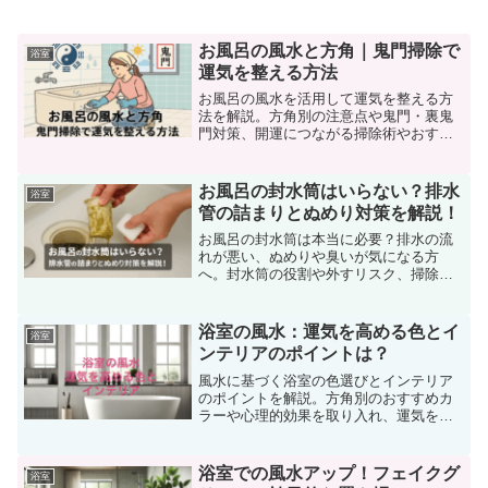
お風呂の風水と方角｜鬼門掃除で
浴室
運気を整える方法
お風呂の風水を活用して運気を整える方
法を解説。方角別の注意点や鬼門・裏鬼
門対策、開運につながる掃除術やおすす
めアイテムをわかりやすく紹介します。
お風呂の封水筒はいらない？排水
浴室
管の詰まりとぬめり対策を解説！
お風呂の封水筒は本当に必要？排水の流
れが悪い、ぬめりや臭いが気になる方
へ。封水筒の役割や外すリスク、掃除方
法と代替策を詳しく解説！
浴室の風水：運気を高める色とイ
浴室
ンテリアのポイントは？
風水に基づく浴室の色選びとインテリア
のポイントを解説。方角別のおすすめカ
ラーや心理的効果を取り入れ、運気を高
めましょう。鏡の配置や観葉植物の活
用、収納の整頓が重要です。風水の基本
を理解し、バランスを保ちながら、浴室
浴室での風水アップ！フェイクグ
浴室
をリラックスと運気アップの空間に整え