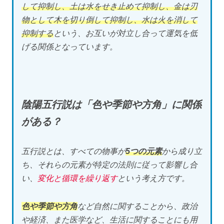
して抑制し、土は水をせき止めて抑制し、金は刃
物として木を切り倒して抑制し、水は火を消して
抑制する
という、お互いが対立し合って運気を低
げる関係となっています。
陰陽五行説は「色や季節や方角」に関係
がある？
五行説とは、すべての物事が
5つの元素
から成り立
ち、それらの元素が特定の法則に従って影響し合
い、
変化と循環を繰り返す
という考え方です。
色や季節や方角
など自然に関することから、政治
や経済、また医学など、生活に関することにも用