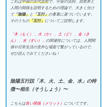
これは
中国の古代思想
で、宇宙の法則、自然界と
人間の関係を説明するための理論で、大きく分け
て
「陰陽」
と
「五行」
の要素に基づいています。
そのうちの
「五行」
についてご説明します。
「木（もく） 、火（か） 、土（ど） 、金（き
ん） 、水（すい）」
の関連性については、人間関
係や日常生活の意外な場面で繋がっているので、
ぜひ読んでみてくださいね！
陰陽五行説「木、火、土、金、水」の特
徴〜相生（そうしょう）〜
こちらは
良い関係（メリット）
についてです。