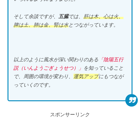
そして余談ですが、
五臓
では、
肝は木、心は火、
脾は土、肺は金、腎は水
とつながっています。
以上のように風水が深い関わりのある
「陰陽五行
説（いんようごぎょうせつ）」
を知っていること
で、周囲の環境が変わり、
運気アップ
にもつなが
っていくのです。
スポンサーリンク