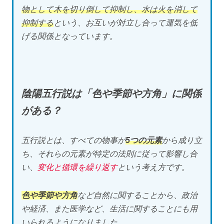
物として木を切り倒して抑制し、水は火を消して
抑制する
という、お互いが対立し合って運気を低
げる関係となっています。
陰陽五行説は「色や季節や方角」に関係
がある？
五行説とは、すべての物事が
5つの元素
から成り立
ち、それらの元素が特定の法則に従って影響し合
い、
変化と循環を繰り返す
という考え方です。
色や季節や方角
など自然に関することから、政治
や経済、また医学など、生活に関することにも用
いられるようになりました。