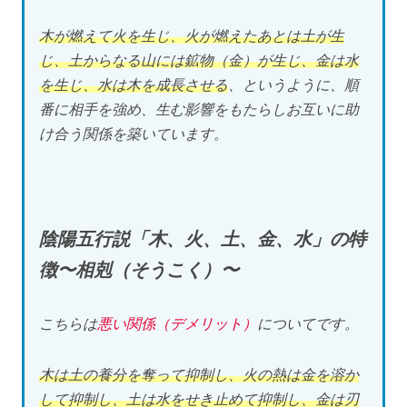
木が燃えて火を生じ、火が燃えたあとは土が生
じ、土からなる山には鉱物（金）が生じ、金は水
を生じ、水は木を成長させる
、というように、順
番に相手を強め、生む影響をもたらしお互いに助
け合う関係を築いています。
陰陽五行説「木、火、土、金、水」の特
徴〜相剋（そうこく）〜
こちらは
悪い関係（デメリット）
についてです。
木は土の養分を奪って抑制し、火の熱は金を溶か
して抑制し、土は水をせき止めて抑制し、金は刃