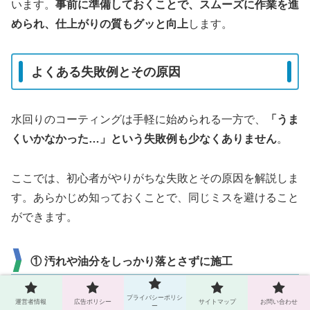
います。
事前に準備しておくことで、スムーズに作業を進
められ、仕上がりの質もグッと向上
します。
よくある失敗例とその原因
水回りのコーティングは手軽に始められる一方で、
「うま
くいかなかった…」という失敗例も少なくありません
。
ここでは、初心者がやりがちな失敗とその原因を解説しま
す。あらかじめ知っておくことで、同じミスを避けること
ができます。
① 汚れや油分をしっかり落とさずに施工
プライバシーポリシ
もっとも多い失敗が「下地処理不足」です。
運営者情報
広告ポリシー
サイトマップ
お問い合わせ
ー