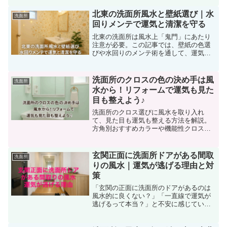
紹介します。
北東の洗面所風水と壁紙選び｜水
洗面所
回りメンテで運気と清潔を守る
北東の洗面所は風水上「鬼門」にあたり
注意が必要。この記事では、壁紙の色選
びや水回りのメンテ術を通して、運気と
清潔感を両立する方法を詳しく解説しま
す。
洗面所のクロスの色の決め手は風
洗面所
水から！リフォームで運気も見た
目も整えよう♪
洗面所のクロス選びに風水を取り入れ
て、見た目も運気も整える方法を解説。
方角別おすすめカラーや機能性クロスの
選び方、実例も紹介します。
玄関正面に洗面所ドアがある間取
洗面所
りの風水｜運気が逃げる理由と対
策
「玄関の正面に洗面所のドアがあるのは
風水的に良くない？」「一直線で運気が
逃げるって本当？」と不安に感じていま
せんか。玄関 正面 洗面所 ドア 風水／一
直線 対策 で調べる方の多くは、間取りを