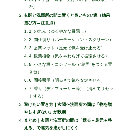
3つ
玄関と洗面所の間に置くと良いもの7選（効果→
選び方→注意点）
1. のれん（ゆるやかな目隠し）
2. 間仕切り（パーテーション・スクリーン）
3. 玄関マット（足元で気を受け止める）
4. 観葉植物（気をやわらげて循環させる）
5. 小さな棚・コンソール（“結界”をつくる置
き台）
6. 間接照明（明るさで気を安定させる）
7. 香り（ディフューザー等）（清めてリセッ
トする）
避けたい置き方｜玄関〜洗面所の間は「物を増
やしすぎない」が鉄則
まとめ｜玄関と洗面所の間は「遮る＋足元＋整
える」で運気を逃がしにくく