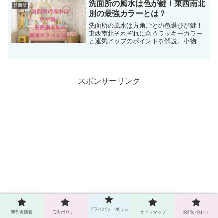
大きく変えずに“今すぐできる対策”を知り
洗面所の風水は色が鍵！東西南北
洗面所
たいはずで...
別の最強カラーとは？
洗面所の風水は方角ごとの色選びが鍵！
東西南北それぞれに合うラッキーカラー
と運気アップのポイントを解説。小物で
手軽に整える方法も紹介。
スポンサーリンク
プライバシーポリシ
運営者情報
広告ポリシー
サイトマップ
お問い合わせ
ー