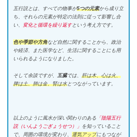
五行説とは、すべての物事が
5つの元素
から成り立
ち、それらの元素が特定の法則に従って影響し合
い、
変化と循環を繰り返す
という考え方です。
色や季節や方角
など自然に関することから、政治
や経済、また医学など、生活に関することにも用
いられるようになりました。
そして余談ですが、
五臓
では、
肝は木、心は火、
脾は土、肺は金、腎は水
とつながっています。
以上のように風水が深い関わりのある
「陰陽五行
説（いんようごぎょうせつ）」
を知っていること
で、周囲の環境が変わり、
運気アップ
にもつなが