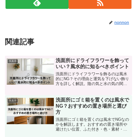
nonnon
関連記事
洗面所にドライフラワーを飾って
洗面所
いい？風水的に知るべきポイント
洗面所にドライフラワーを飾るのは風水
的にNG？その理由と運気を下げない飾り
方を詳しく解説。陰の気と水の気の関係
や、風水的に好ましい配置・色・注意点
も紹介します。
洗面所にゴミ箱を置くのは風水で
洗面所
NG？おすすめの置き場所と選び
方
洗面所にゴミ箱を置くのは風水でNGなの
かを解説します。おすすめの置き場所や
避けたい位置、ふた付き・色・素材・サ
イズの選び方、運気を整える使い方まで