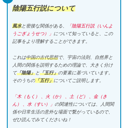
陰陽五行説について
風水
と密接な関係がある、
「陰陽五行説（いんよ
うごぎょうせつ）」
について知っていると、この
記事をより理解することができます。
これは
中国の古代思想
で、宇宙の法則、自然界と
人間の関係を説明するための理論で、大きく分け
て
「陰陽」
と
「五行」
の要素に基づいています。
そのうちの
「五行」
についてご説明します。
「木（もく） 、火（か） 、土（ど） 、金（き
ん） 、水（すい）」
の関連性については、人間関
係や日常生活の意外な場面で繋がっているので、
ぜひ読んでみてくださいね！