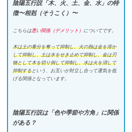
陰陽五行説「木、火、土、金、水」の特
徴〜相剋（そうこく）〜
こちらは
悪い関係（デメリット）
についてです。
木は土の養分を奪って抑制し、火の熱は金を溶か
して抑制し、土は水をせき止めて抑制し、金は刃
物として木を切り倒して抑制し、水は火を消して
抑制する
という、お互いが対立し合って運気を低
げる関係となっています。
陰陽五行説は「色や季節や方角」に関係
がある？