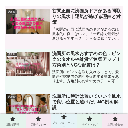
玄関正面に洗面所ドアがある間取
洗面所
りの風水｜運気が逃げる理由と対
策
「玄関の正面に洗面所のドアがあるのは
風水的に良くない？」「一直線で運気が
逃げるって本当？」と不安に感じていま
せんか。玄関 正面 洗面所 ドア 風水／一
直線 対策 で調べる方の多くは、間取りを
大きく変えずに“今すぐできる対策”を知り
洗面所の風水おすすめの色：ピン
洗面所
たいはずで...
クのタオルや雑貨で運気アップ！
方角別とNGな配置は？
洗面所にピンクを取り入れることで、愛
情運や家庭内の調和を促進する効果があ
ります。方角別のおすすめカラーを守り
つつ、タオルやアクセサリーにピンクを
使いましょう。NGな配置やアイテム、例
えば合わせ鏡や排水口のつまり、湿気と
洗面所に時計は置いていい？風水
洗面所
カビにも注意が必要です。風水を取り入
で良い位置と避けたいNG例を解
れて、快適で運気の良い洗面所を作りま
説
しょう。
洗面所に時計を置いても風水的に問題な
いのかを解説。適した設置場所やおすす
プライバシーポリシ
めの色・素材、避けたいNG例まで、清潔
運営者情報
広告ポリシー
サイトマップ
お問い合わせ
ー