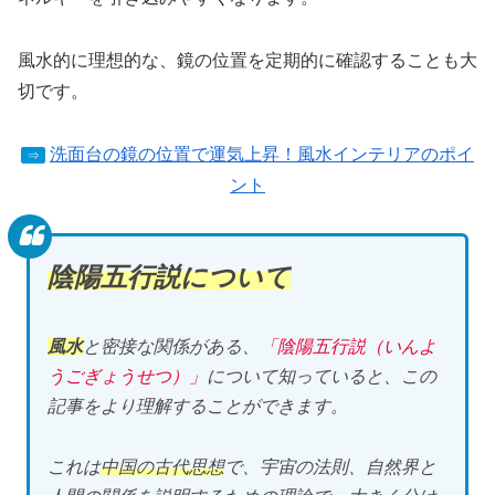
風水的に理想的な、鏡の位置を定期的に確認することも大
切です。
洗面台の鏡の位置で運気上昇！風水インテリアのポイ
⇒
ント
陰陽五行説について
風水
と密接な関係がある、
「陰陽五行説（いんよ
うごぎょうせつ）」
について知っていると、この
記事をより理解することができます。
これは
中国の古代思想
で、宇宙の法則、自然界と