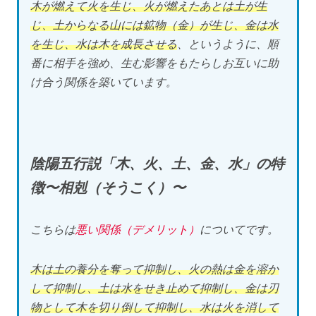
木が燃えて火を生じ、火が燃えたあとは土が生
じ、土からなる山には鉱物（金）が生じ、金は水
を生じ、水は木を成長させる
、というように、順
番に相手を強め、生む影響をもたらしお互いに助
け合う関係を築いています。
陰陽五行説「木、火、土、金、水」の特
徴〜相剋（そうこく）〜
こちらは
悪い関係（デメリット）
についてです。
木は土の養分を奪って抑制し、火の熱は金を溶か
して抑制し、土は水をせき止めて抑制し、金は刃
物として木を切り倒して抑制し、水は火を消して