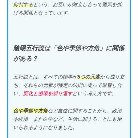
抑制する
という、お互いが対立し合って運気を低
げる関係となっています。
陰陽五行説は「色や季節や方角」に関係
がある？
五行説とは、すべての物事が
5つの元素
から成り立
ち、それらの元素が特定の法則に従って影響し合
い、
変化と循環を繰り返す
という考え方です。
色や季節や方角
など自然に関することから、政治
や経済、また医学など、生活に関することにも用
いられるようになりました。